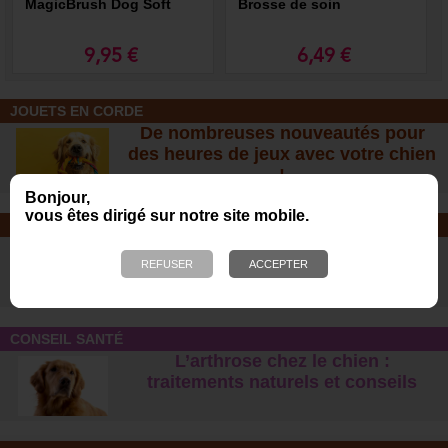
MagicBrush Dog Soft
Brosse de soin
9,95 €
6,49 €
JOUETS EN CORDE
De nombreuses nouveautés pour
des heures de jeux avec votre chien
!
Bonjour,
vous êtes dirigé sur notre site mobile.
SOINS ET SHAMPOOING
Tout pour l'hygiène et les soins de
votre chien !
CONSEIL SANTÉ
L’arthrose chez le chien :
traitements naturels et conseil
s