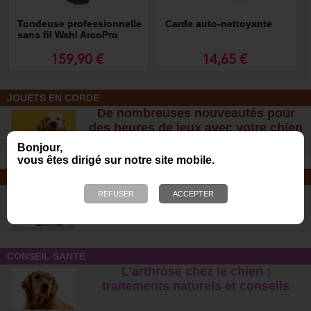
Tondeuse professionnelle
Carde auto-nettoyante
sans fil Wahl ArcoPro
159,90 €
14,65 €
JOUETS EN CORDE
De nombreuses nouveautés pour
des heures de jeux avec votre chien
!
Bonjour,
vous êtes dirigé sur notre site mobile.
SOINS ET SHAMPOOING
Tout pour l'hygiène et les soins de
votre chien !
CONSEIL SANTÉ
L’arthrose chez le chien :
traitements naturels et conseil
s