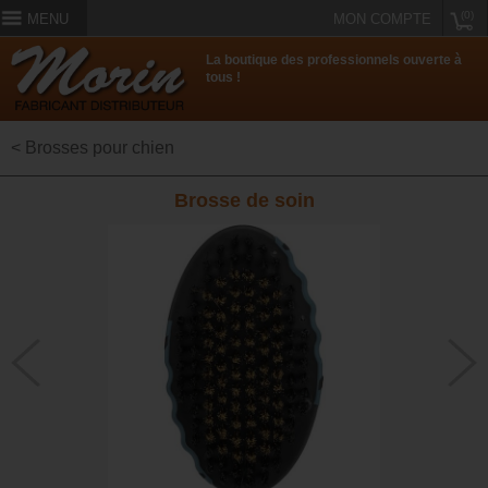
(0)
MENU
MON COMPTE
La boutique des professionnels ouverte à
tous !
< Brosses pour chien
Brosse de soin