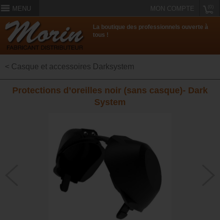
(0)
MENU
MON COMPTE
La boutique des professionnels ouverte à
tous !
< Casque et accessoires Darksystem
Protections d’oreilles noir (sans casque)- Dark
System