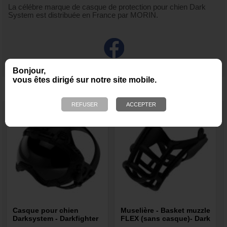
La célébre marque de casque de protection pour chien Dark
System est distribuée en France par MORIN.
Bonjour,
vous êtes dirigé sur notre site mobile.
NOUS VOUS RECOMMANDONS ÉGALEMENT
Casque pour chien
Muselière - Basket muzzle
Darksystem - Darkfighter
FLEX (sans casque)- Dark
NOIR
System