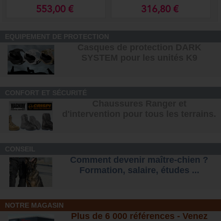
553,00 €
316,80 €
EQUIPEMENT DE PROTECTION
Casques de protection DARK
SYSTEM pour les unités K9
CONFORT ET SÉCURITÉ
Chaussures Ranger et
d'intervention pour tous les terrains
.
CONSEIL
Comment devenir maître-chien ?
Formation, salaire, étude
s ...
NOTRE MAGASIN
Plus de 6 000 références - Venez