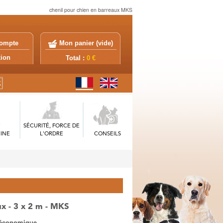
chenil pour chien en barreaux MKS
ompte
Mon panier (
vide
)
exion
Total :
0 €
SÉCURITÉ, FORCE DE
INE
L'ORDRE
CONSEILS
ux - 3 x 2 m - MKS
t économique