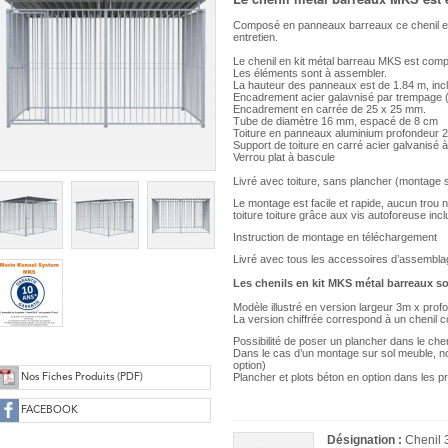
Composé en panneaux barreaux ce chenil et
entretien.
Le chenil en kit métal barreau MKS est co
Les éléments sont à assembler.
La hauteur des panneaux est de 1.84 m, inc
Encadrement acier galavnisé par trempage (i
Encadrement en carrée de 25 x 25 mm.
Tube de diamètre 16 mm, espacé de 8 cm
Toiture en panneaux aluminium profondeur 
Support de toiture en carré acier galvanisé
Verrou plat à bascule
Livré avec toiture, sans plancher (montage s
Le montage est facile et rapide, aucun trou n
toiture toiture grâce aux vis autoforeuse incl
Instruction de montage en téléchargement
Livré avec tous les accessoires d’assembla
Les chenils en kit MKS métal barreaux so
Modèle illustré en version largeur 3m x pro
La version chiffrée correspond à un chenil
Possibilité de poser un plancher dans le chen
Dans le cas d’un montage sur sol meuble, 
option)
Plancher et plots béton en option dans les
Nos Fiches Produits (PDF)
FACEBOOK
Désignation :
Chenil 