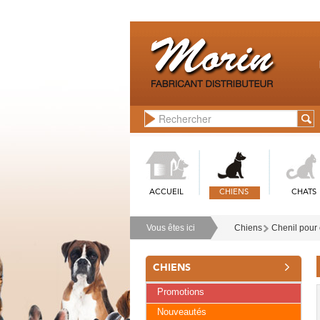
ACCUEIL
CHIENS
CHATS
Vous êtes ici
Chiens
Chenil pour 
CHIENS
Promotions
Nouveautés