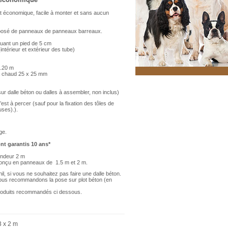
 économique, facile à monter et sans aucun
mposé de panneaux de panneaux barreaux.
luant un pied de 5 cm
ntérieur et extérieur des tube)
2.20 m
 à chaud 25 x 25 mm
ur dalle béton ou dalles à assembler, non inclus)
’est à percer (sauf pour la fixation des tôles de
uses).).
ge.
nt garantis 10 ans*
fondeur 2 m
 conçu en panneaux de 1.5 m et 2 m.
il, si vous ne souhaitez pas faire une dalle béton.
nous recommandons la pose sur plot béton (en
 produits recommandés ci dessous.
3 x 2 m