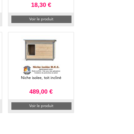
18,30 €
Voir le produit
Niche isolee, toit incliné
489,00 €
Voir le produit