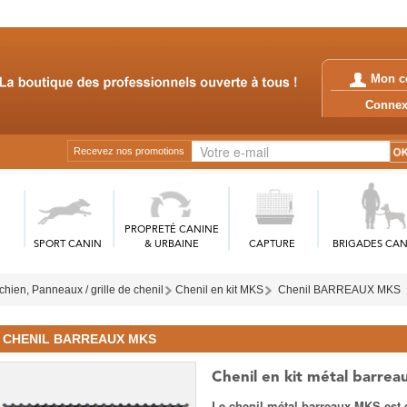
Mon c
Conn
Recevez nos promotions
PROPRETÉ CANINE
SPORT CANIN
& URBAINE
CAPTURE
BRIGADES CAN
chien, Panneaux / grille de chenil
Chenil en kit MKS
Chenil BARREAUX MKS
CHENIL BARREAUX MKS
Chenil en kit métal barrea
Le chenil métal barreaux MKS es