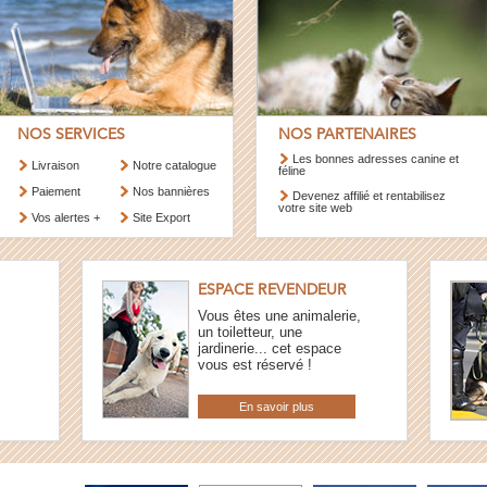
NOS SERVICES
NOS PARTENAIRES
Les bonnes adresses canine et
Livraison
Notre catalogue
féline
Paiement
Nos bannières
Devenez affilié et rentabilisez
votre site web
Vos alertes +
Site Export
ESPACE REVENDEUR
Vous êtes une animalerie,
un toiletteur, une
jardinerie... cet espace
vous est réservé !
En savoir plus