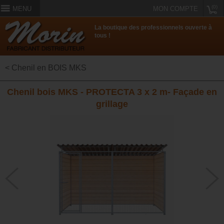
(0)
MENU
MON COMPTE
La boutique des professionnels ouverte à
tous !
< Chenil en BOIS MKS
Chenil bois MKS - PROTECTA 3 x 2 m- Façade en
grillage