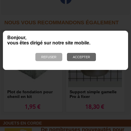
NOUS VOUS RECOMMANDONS ÉGALEMENT
Bonjour,
vous êtes dirigé sur notre site mobile.
Plot de fondation pour
Support simple gamelle
chenil en kit
Pro à fixer
1,95 €
18,30 €
JOUETS EN CORDE
De nombreuses nouveautés pour