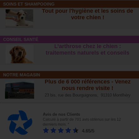
SOINS ET SHAMPOOING
Tout pour l'hygiène et les soins de
votre chien !
CONSEIL SANTÉ
L’arthrose chez le chien :
traitements naturels et conseil
s
NOTRE MAGASIN
Plus de 6 000 références - Venez
nous rendre visite !
23 bis, rue des Bourguignons, 91310 Montlhéry
Avis de nos Clients
Calculé à partir de 701 avis obtenus sur les 12
derniers mois. *
4.65/5