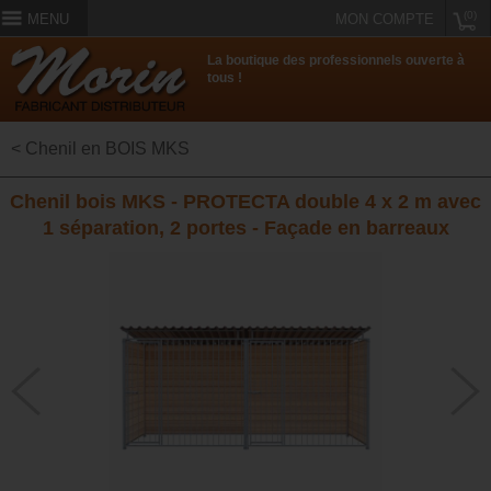
(0)
MENU
MON COMPTE
La boutique des professionnels ouverte à
tous !
< Chenil en BOIS MKS
Chenil bois MKS - PROTECTA double 4 x 2 m avec
1 séparation, 2 portes - Façade en barreaux