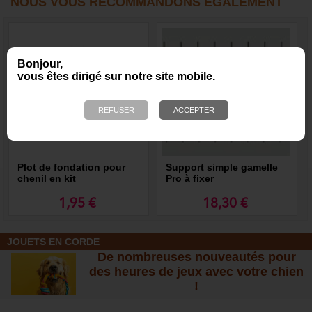
NOUS VOUS RECOMMANDONS ÉGALEMENT
Bonjour,
vous êtes dirigé sur notre site mobile.
Plot de fondation pour
Support simple gamelle
chenil en kit
Pro à fixer
1,95 €
18,30 €
JOUETS EN CORDE
De nombreuses nouveautés pour
des heures de jeux avec votre chien
!