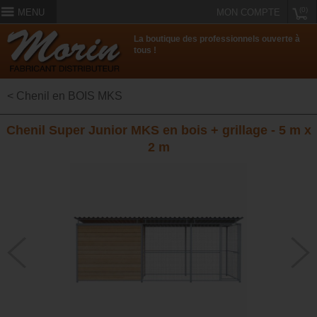
(0)
MENU
MON COMPTE
La boutique des professionnels ouverte à
tous !
< Chenil en BOIS MKS
Chenil Super Junior MKS en bois + grillage - 5 m x
2 m