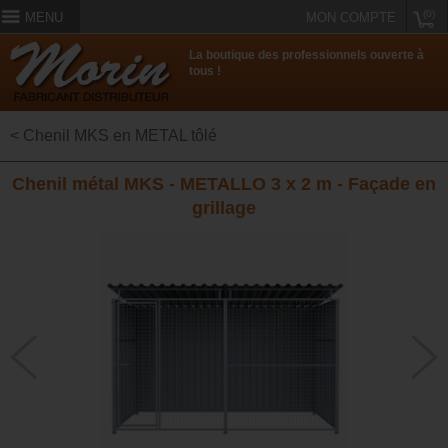
(0)
MENU
MON COMPTE
La boutique des professionnels ouverte à
tous !
< Chenil MKS en METAL tôlé
Chenil métal MKS - METALLO 3 x 2 m - Façade en
grillage