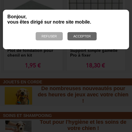
Bonjour,
vous êtes dirigé sur notre site mobile.
Plot de fondation pour
Support simple gamelle
chenil en kit
Pro à fixer
1,95 €
18,30 €
JOUETS EN CORDE
De nombreuses nouveautés pour
des heures de jeux avec votre chien
!
SOINS ET SHAMPOOING
Tout pour l'hygiène et les soins de
votre chien !