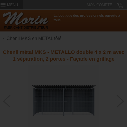
(0)
MENU
MON COMPTE
La boutique des professionnels ouverte à
tous !
< Chenil MKS en METAL tôlé
Chenil métal MKS - METALLO double 4 x 2 m avec
1 séparation, 2 portes - Façade en grillage