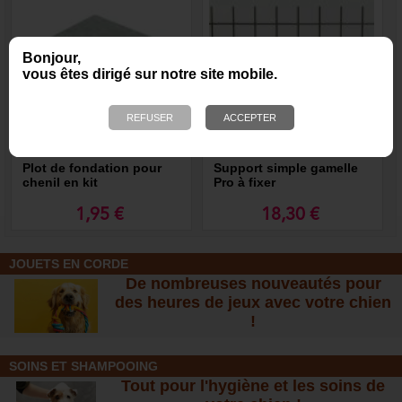
Bonjour,
vous êtes dirigé sur notre site mobile.
Plot de fondation pour
Support simple gamelle
chenil en kit
Pro à fixer
1,95 €
18,30 €
JOUETS EN CORDE
De nombreuses nouveautés pour
des heures de jeux avec votre chien
!
SOINS ET SHAMPOOING
Tout pour l'hygiène et les soins de