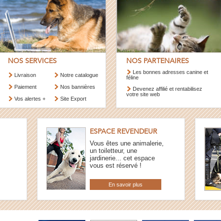
NOS SERVICES
NOS PARTENAIRES
Les bonnes adresses canine et
Livraison
Notre catalogue
féline
Paiement
Nos bannières
Devenez affilié et rentabilisez
votre site web
Vos alertes +
Site Export
ESPACE REVENDEUR
Vous êtes une animalerie,
un toiletteur, une
jardinerie... cet espace
vous est réservé !
En savoir plus