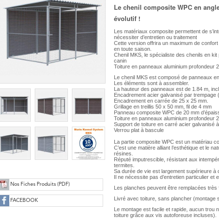
Le chenil composite WPC en angl
évolutif !
Les matériaux composite permettent de s’int
nécessiter d’entretien ou traitement
Cette version offrira un maximum de confort
en toute saison.
Chenil MKS, le spécialiste des chenils en ki
canin
Toiture en panneaux aluminium profondeur 
Le chenil MKS est composé de panneaux en
Les éléments sont à assembler.
La hauteur des panneaux est de 1.84 m, inc
Encadrement acier galvanisé par trempage (i
Encadrement en carrée de 25 x 25 mm.
Grillage en treillis 50 x 50 mm, fil de 4 mm
Panneau composite WPC de 20 mm d’épaiss
Toiture en panneaux aluminium profondeur 
Support de toiture en carré acier galvanisé
Verrou plat à bascule
La partie composite WPC est un matériau com
C’est une matière alliant l’esthétique et le nat
résines.
Réputé imputrescible, résistant aux intempér
termites.
Sa durée de vie est largement supérieure à 
Il ne nécessite pas d’entretien particulier et
Nos Fiches Produits (PDF)
Les planches peuvent être remplacées très 
Livré avec toiture, sans plancher (montage s
FACEBOOK
Le montage est facile et rapide, aucun trou n
toiture grâce aux vis autoforeuse incluses).