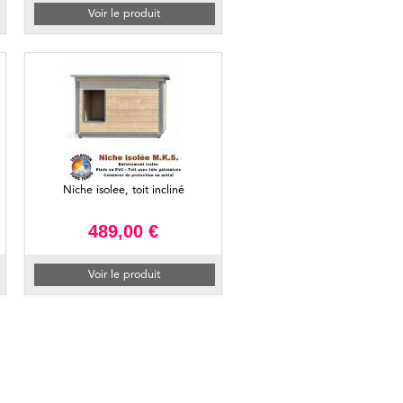
Voir le produit
Niche isolee, toit incliné
489,00 €
Voir le produit