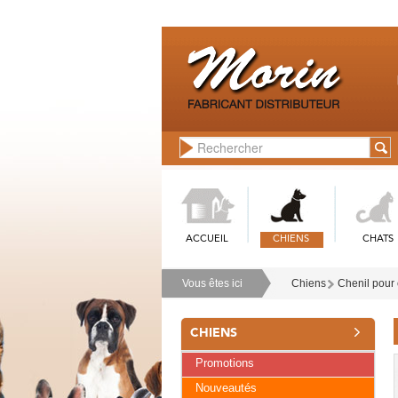
ACCUEIL
CHIENS
CHATS
Vous êtes ici
Chiens
Chenil pour 
CHIENS
Promotions
Nouveautés