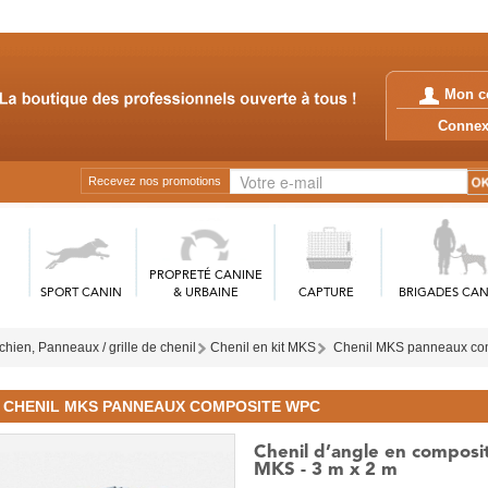
Mon c
Conn
Recevez nos promotions
PROPRETÉ CANINE
SPORT CANIN
& URBAINE
CAPTURE
BRIGADES CAN
chien, Panneaux / grille de chenil
Chenil en kit MKS
Chenil MKS panneaux co
CHENIL MKS PANNEAUX COMPOSITE WPC
Chenil d’angle en composi
MKS - 3 m x 2 m