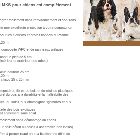
e MKS pour chiens est complètement
égrer facilement dans l’environnement et son sans
 et une excellente protection à votre compagnon
t pour les éleveurs et professionnels du monde
2.20 m
 composite WPC et de panneaux grillagés.
luant un pied de 5 cm
ntérieur et extérieur des tubes)
eur, hauteur 25 cm
2.20 m
 à chaud 25 x 25 mm
posé de fibres de bois et de résines plastiques.
urel du bois à la durabilité et la malléabilité des
ies, au soleil, aux champignos lignivores et aux
celle des bois exotiques
 est également sans éclat.
facilement sans démontage du chenil
ur dalle béton ou dalles à assembler, non inclus)
’est à percer (sauf pour la fixation des tôles de