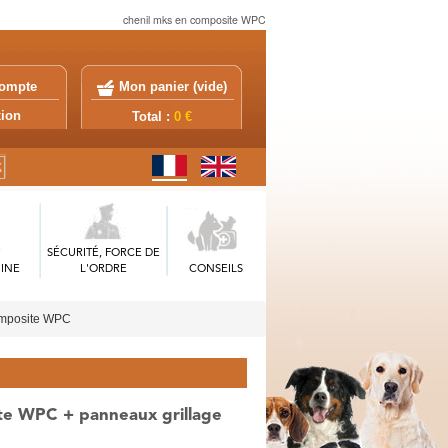
chenil mks en composite WPC
ompte
Mon panier (
vide
)
exion
Total :
0 €
SÉCURITÉ, FORCE DE
INE
L'ORDRE
CONSEILS
mposite WPC
te WPC + panneaux grillage