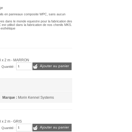
age
enils en panneaux composite WPC, sans aucun
uves dans le monde equestre pour la fabrication des
t utilisé dans la fabrication de nos chenils MKS.
, esthétique
 3 x 2 m - MARRON
Ajouter au panier
Quantité :
Marque :
Morin Kennel Systems
3 x 2 m - GRIS
Ajouter au panier
Quantité :