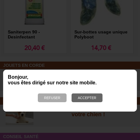
Saniterpen 90 -
Sur-bottes usage unique
Desinfectant
Polyboot
20,40 €
14,70 €
JOUETS EN CORDE
De nombreuses nouveautés pour
Bonjour,
des heures de jeux avec votre chien
vous êtes dirigé sur notre site mobile.
!
SOINS ET SHAMPOOING
Tout pour l'hygiène et les soins de
votre chien !
CONSEIL SANTÉ