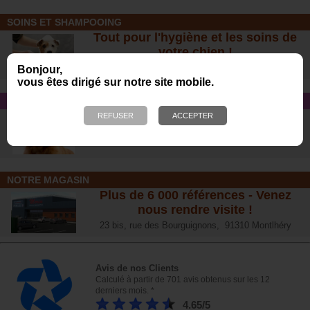
SOINS ET SHAMPOOING
Tout pour l'hygiène et les soins de
votre chien !
Bonjour,
vous êtes dirigé sur notre site mobile.
CONSEIL SANTÉ
L’arthrose chez le chien :
traitements naturels et conseil
s
NOTRE MAGASIN
Plus de 6 000 références - Venez
nous rendre visite !
23 bis, rue des Bourguignons, 91310 Montlhéry
Avis de nos Clients
Calculé à partir de 701 avis obtenus sur les 12
derniers mois. *
4.65/5