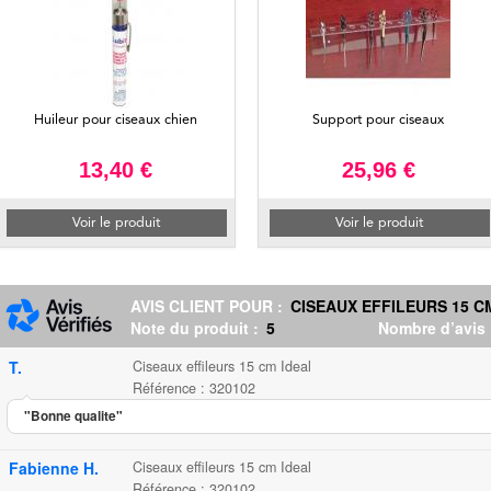
Huileur pour ciseaux chien
Support pour ciseaux
13,40 €
25,96 €
Voir le produit
Voir le produit
AVIS CLIENT POUR :
CISEAUX EFFILEURS 15 C
Note du produit :
5
Nombre d’avis
T.
Ciseaux effileurs 15 cm Ideal
Référence : 320102
"Bonne qualite"
Fabienne H.
Ciseaux effileurs 15 cm Ideal
Référence : 320102