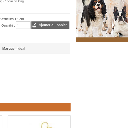
6g - 15cm de long.
 effileurs 15 cm
Ajouter au panier
Quantité :
Marque :
Idéal