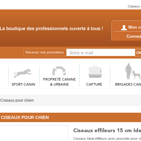
Ciseaux 
Mon c
Conn
Recevez nos promotions
PROPRETÉ CANINE
SPORT CANIN
& URBAINE
CAPTURE
BRIGADES CAN
Ciseaux pour chien
CISEAUX POUR CHIEN
Ciseaux effileurs 15 cm Ide
Ciseaux Ideal effileurs avec poucette pour c