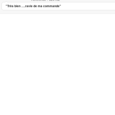
"Très bien ….ravie de ma commande"
Ciseaux effileurs 15 cm Ideal
Ciseaux Ideal effileurs avec poucette...
34.50
5.00
5
2
Ciseaux ef