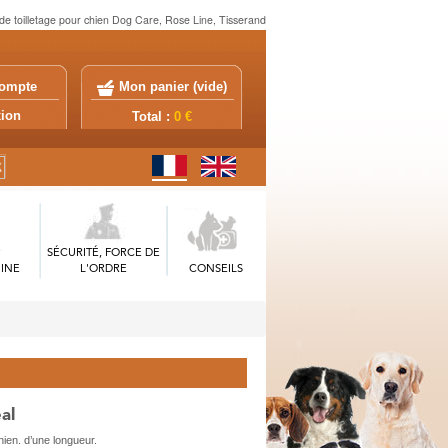
de toilletage pour chien Dog Care, Rose Line, Tisserand
ompte
Mon panier (
vide
)
exion
Total :
0 €
SÉCURITÉ, FORCE DE
INE
L'ORDRE
CONSEILS
al
hien. d’une longueur.