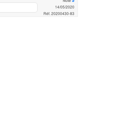
Noté
14/05/2020
Réf. 20200430-83