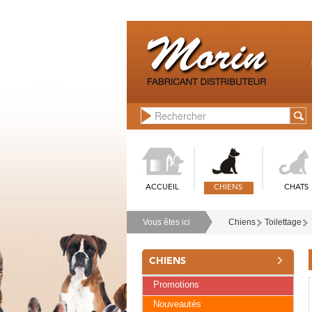
ACCUEIL
CHIENS
CHATS
Vous êtes ici
Chiens
Toilettage
CHIENS
Promotions
Nouveautés