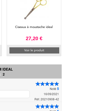
Ciseaux à moustache ideal
27,20 €
Voir le produit
M IDEAL
 :
2
5
Noté
16/09/2021
Réf. 20210908-42
5