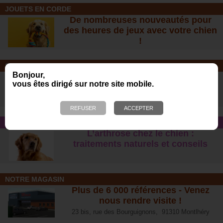
JOUETS EN CORDE
De nombreuses nouveautés pour
des heures de jeux avec votre chien
!
SOINS ET SHAMPOOING
Bonjour,
Tout pour l'hygiène et les soins de
vous êtes dirigé sur notre site mobile.
votre chien !
CONSEIL SANTÉ
L’arthrose chez le chien :
traitements naturels et conseil
s
NOTRE MAGASIN
Plus de 6 000 références - Venez
nous rendre visite !
23 bis, rue des Bourguignons, 91310 Montlhéry