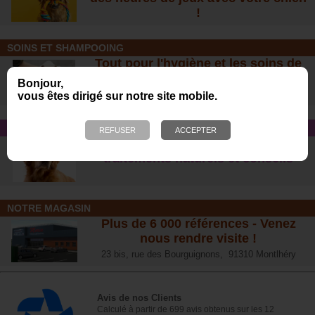
!
SOINS ET SHAMPOOING
Tout pour l'hygiène et les soins de
votre chien !
Bonjour,
vous êtes dirigé sur notre site mobile.
CONSEIL SANTÉ
L’arthrose chez le chien :
traitements naturels et conseil
s
NOTRE MAGASIN
Plus de 6 000 références - Venez
nous rendre visite !
23 bis, rue des Bourguignons, 91310 Montlhéry
Avis de nos Clients
Calculé à partir de 699 avis obtenus sur les 12