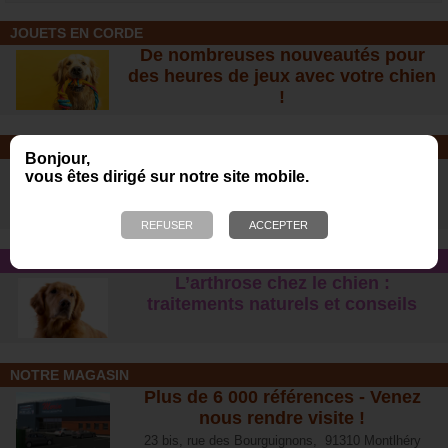
JOUETS EN CORDE
De nombreuses nouveautés pour
des heures de jeux avec votre chien
!
SOINS ET SHAMPOOING
Bonjour,
Tout pour l'hygiène et les soins de
vous êtes dirigé sur notre site mobile.
votre chien !
CONSEIL SANTÉ
L’arthrose chez le chien :
traitements naturels et conseil
s
NOTRE MAGASIN
Plus de 6 000 références - Venez
nous rendre visite !
23 bis, rue des Bourguignons, 91310 Montlhéry