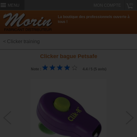
(0)
MENU
MON COMPTE
La boutique des professionnels ouverte à
tous !
< Clicker training
Clicker bague Petsafe
Note :
4.4 / 5 (5 avis)