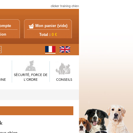
clicker training chien
ompte
Mon panier (
vide
)
exion
Total :
0 €
SÉCURITÉ, FORCE DE
INE
L'ORDRE
CONSEILS
ck
pour chien.