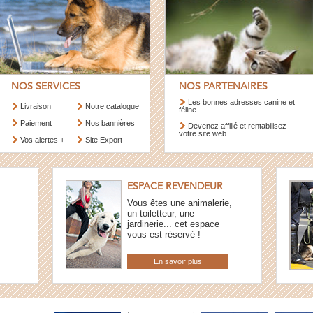
NOS SERVICES
NOS PARTENAIRES
Les bonnes adresses canine et
Livraison
Notre catalogue
féline
Paiement
Nos bannières
Devenez affilié et rentabilisez
votre site web
Vos alertes +
Site Export
ESPACE REVENDEUR
Vous êtes une animalerie,
un toiletteur, une
jardinerie... cet espace
vous est réservé !
En savoir plus