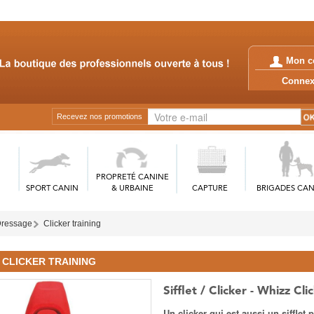
Mon c
Conn
Recevez nos promotions
PROPRETÉ CANINE
SPORT CANIN
& URBAINE
CAPTURE
BRIGADES CAN
Dressage
Clicker training
CLICKER TRAINING
Sifflet / Clicker - Whizz Cli
Un clicker qui est aussi un sifflet 