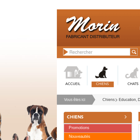
ACCUEIL
CHIENS
CHATS
Vous êtes ici
Chiens
Education, 
CHIENS
Promotions
Nouveautés