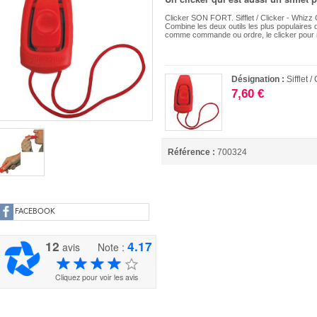
Clicker SON FORT. Sifflet / Clicker - Whizz 
Combine les deux outils les plus populaires da
comme commande ou ordre, le clicker pour
Désignation :
Sifflet /
7,60 €
Référence :
700324
FACEBOOK
12
4.17
avis
Note :
Cliquez pour voir les avis