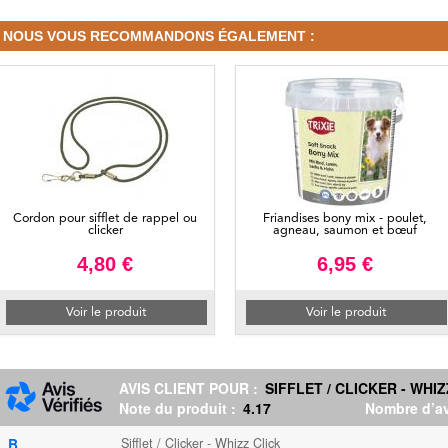
NOUS VOUS RECOMMANDONS ÉGALEMENT :
Cordon pour sifflet de rappel ou
Friandises bony mix - poulet,
clicker
agneau, saumon et bœuf
4,80 €
6,95 €
Voir le produit
Voir le produit
AVIS CLIENT POUR :
SIFFLET / CLICKER - WHI
Note du produit :
4.17
Nombre d’av
B.
Sifflet / Clicker - Whizz Click