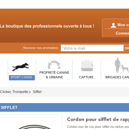
Mon c
Conn
Recevez nos promotions
PROPRETÉ CANINE
SPORT CANIN
& URBAINE
CAPTURE
BRIGADES CAN
, Clicker, Trompette
Sifflet
SIFFLET
Cordon pour sifflet de rapp
Cordon tour de cou pour sifflet ou clicker po