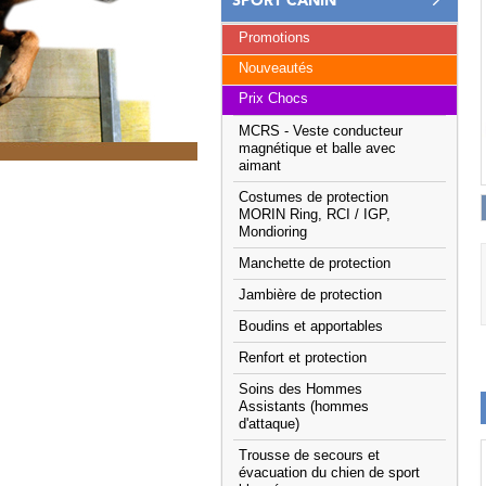
SPORT CANIN
Promotions
Nouveautés
Prix Chocs
MCRS - Veste conducteur
magnétique et balle avec
aimant
Costumes de protection
MORIN Ring, RCI / IGP,
Mondioring
Manchette de protection
Jambière de protection
Boudins et apportables
Renfort et protection
Soins des Hommes
Assistants (hommes
d'attaque)
Trousse de secours et
évacuation du chien de sport