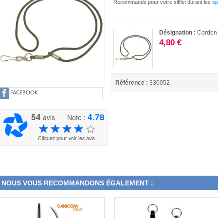
Recommandé pour votre sifflet durant les
sp
Désignation :
Cordon p
4,80 €
Référence :
330052
FACEBOOK
54
4.78
avis
Note :
Cliquez pour voir les avis
NOUS VOUS RECOMMANDONS ÉGALEMENT :