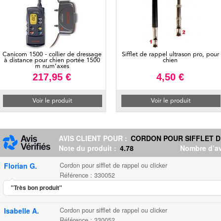
Canicom 1500 - collier de dressage
Sifflet de rappel ultrason pro, pour
à distance pour chien portée 1500
chien
m num’axes
217,95 €
4,50 €
Voir le produit
Voir le produit
AVIS CLIENT POUR :
CORDON POUR SIFFLET D
Note du produit :
4.78
Nombre d’av
Florian G.
Cordon pour sifflet de rappel ou clicker
Référence : 330052
"Très bon produit"
Isabelle A.
Cordon pour sifflet de rappel ou clicker
Référence : 330052