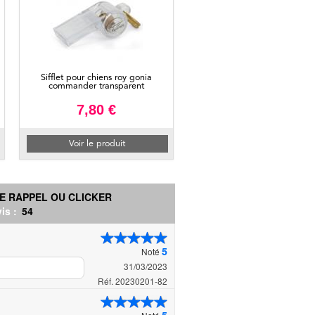
Sifflet pour chiens roy gonia
commander transparent
7,80 €
Voir le produit
E RAPPEL OU CLICKER
is :
54
5
Noté
31/03/2023
Réf. 20230201-82