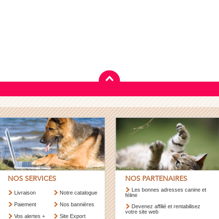
NOS SERVICES
NOS PARTENAIRES
Les bonnes adresses canine et
Livraison
Notre catalogue
féline
Paiement
Nos bannières
Devenez affilié et rentabilisez
votre site web
Vos alertes +
Site Export