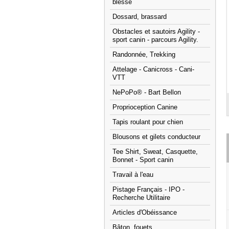
blessé
Dossard, brassard
Obstacles et sautoirs Agility -
sport canin - parcours Agility.
Randonnée, Trekking
Attelage - Canicross - Cani-
VTT
NePoPo® - Bart Bellon
Proprioception Canine
Tapis roulant pour chien
Blousons et gilets conducteur
Tee Shirt, Sweat, Casquette,
Bonnet - Sport canin
Travail à l'eau
Pistage Français - IPO -
Recherche Utilitaire
Articles d'Obéissance
Bâton, fouets