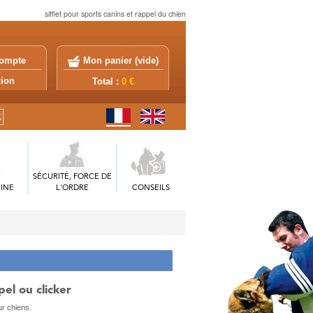
sifflet pour sports canins et rappel du chien
ompte
Mon panier (
vide
)
exion
Total :
0 €
SÉCURITÉ, FORCE DE
INE
L'ORDRE
CONSEILS
el ou clicker
ur chiens.