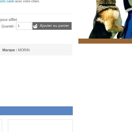
orts canin
avec votre chien.
our sifflet
Ajouter au panier
Quantité :
Marque :
MORIN