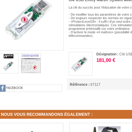
La clé du succès pour l’éducation de votre c
- De modifier tous les paramètres de votre col
- De toujours respecter les normes en vigue
- «ProtectLeveI18» : il suffi t d’un seul ordr
stimulations électrostatiques. Ces stimulati
programme préinstallé sur votre ordinateur.
- D’activer le mode «4 maîtres» (possibilité 
télécommandes).
Désignation :
Clé US
181,00 €
Référence :
67117
FACEBOOK
NOUS VOUS RECOMMANDONS ÉGALEMENT :