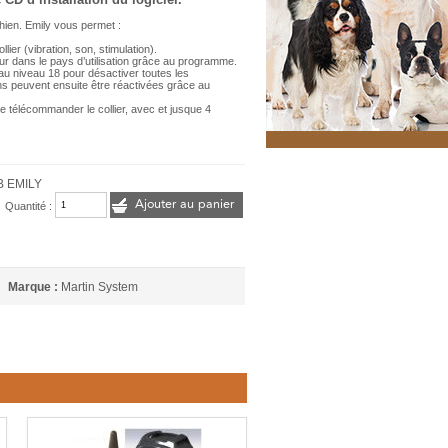
hien. Emily vous permet :
lier (vibration, son, stimulation).
ur dans le pays d’utilisation grâce au programme.
e au niveau 18 pour désactiver toutes les
ons peuvent ensuite être réactivées grâce au
de télécommander le collier, avec et jusque 4
B EMILY
Ajouter au panier
Quantité :
Marque :
Martin System