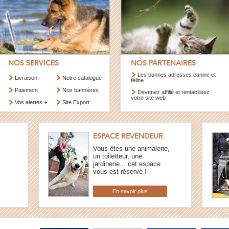
NOS SERVICES
NOS PARTENAIRES
Les bonnes adresses canine et
Livraison
Notre catalogue
féline
Paiement
Nos bannières
Devenez affilié et rentabilisez
votre site web
Vos alertes +
Site Export
ESPACE REVENDEUR
Vous êtes une animalerie,
un toiletteur, une
jardinerie... cet espace
vous est réservé !
En savoir plus