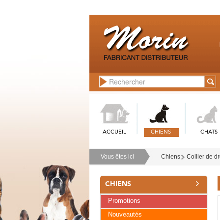
ACCUEIL
CHIENS
CHATS
Vous êtes ici
Chiens
Collier de d
CHIENS
Promotions
Nouveautés