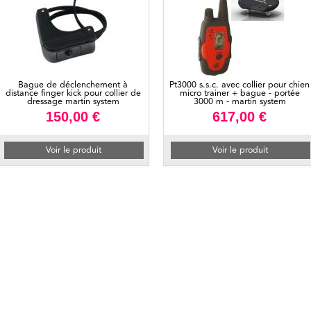
Bague de déclenchement à
Pt3000 s.s.c. avec collier pour chien
distance finger kick pour collier de
micro trainer + bague - portée
dressage martin system
3000 m - martin system
150,00 €
617,00 €
Voir le produit
Voir le produit