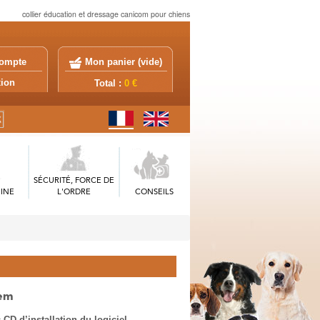
collier éducation et dressage canicom pour chiens
ompte
Mon panier (
vide
)
exion
Total :
0 €
SÉCURITÉ, FORCE DE
INE
L'ORDRE
CONSEILS
tem
D d’installation du logiciel.