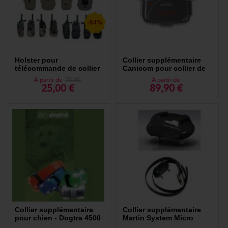
-64%
Holster pour
Collier supplémentaire
télécommande de collier
Canicom pour collier de
Dogtra
dressage à distance
A partir de
75,00
A partir de
25,00 €
89,90 €
Collier supplémentaire
Collier supplémentaire
pour chien - Dogtra 4500
Martin System Micro
EDGE
Trainer / U Trainer