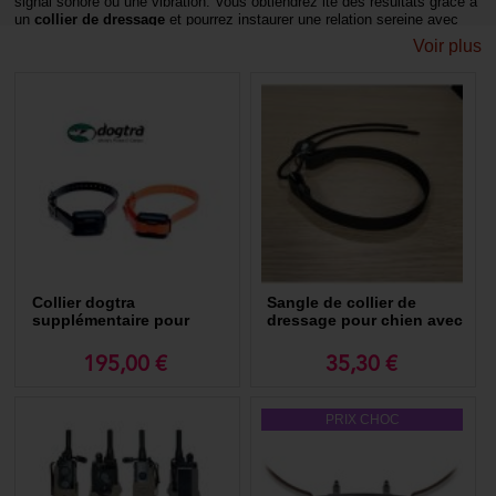
signal sonore ou une vibration. Vous obtiendrez ite des résultats grâce à
un
collier de dressage
et pourrez instaurer une relation sereine avec
votre chien.
Voir plus
Collier pour chien : lequel choisir ?
Le
collier pour chien
est souvent l'un des
premiers accessoires que l'on achète pour son
animal.
Mais gare à la précipitation ! D'autant que l'offre est conséquente : collier
classique en cuir, collier en plastique ou en métal (chaine), collier
fantaisie avec strass et perles...
Optez pour un collier résistant
Vous devrez surtout veiller à ce que le collier pour chien soit résistant et
qu'il ne serre pas trop le cou de votre compagnon.
Collier dogtra
Sangle de collier de
supplémentaire pour
dressage pour chien avec
chien
lien élastique - Perfect Fit
195,00 €
35,30 €
PRIX CHOC