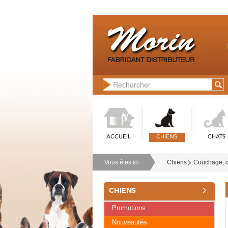
ACCUEIL
CHIENS
CHATS
Vous êtes ici
Chiens
Couchage, co
CHIENS
Promotions
Nouveautés