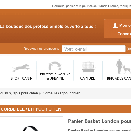
Corbeille, panier et lit pour chien : Morin France, fabriq
Mon c
Conn
Recevez nos promotions
PROPRETÉ CANINE
SPORT CANIN
& URBAINE
CAPTURE
BRIGADES CAN
ussin, tapis pour chien
Corbeille / lit pour chien
CORBEILLE / LIT POUR CHIEN
Panier Basket London pour
Panier Basket London est un coucha