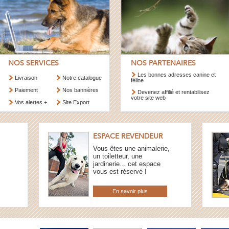
NOS SERVICES
NOS PARTENAIRES
Les bonnes adresses canine et
Livraison
Notre catalogue
féline
Paiement
Nos bannières
Devenez affilié et rentabilisez
votre site web
Vos alertes +
Site Export
ESPACE REVENDEUR
Vous êtes une animalerie,
un toiletteur, une
jardinerie... cet espace
vous est réservé !
En savoir plus