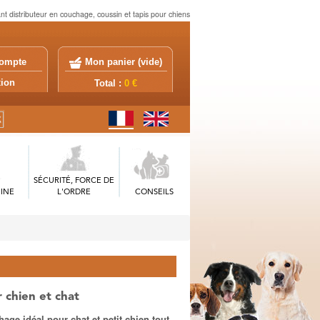
uant distributeur en couchage, coussin et tapis pour chiens
ompte
Mon panier (
vide
)
exion
Total :
0 €
SÉCURITÉ, FORCE DE
INE
L'ORDRE
CONSEILS
 chien et chat
ge idéal pour chat et petit chien tout