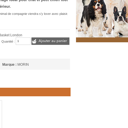
érieur.
animal de compagnie viendra s’y lover avec plaisir.
Basket London
Ajouter au panier
Quantité :
Marque :
MORIN