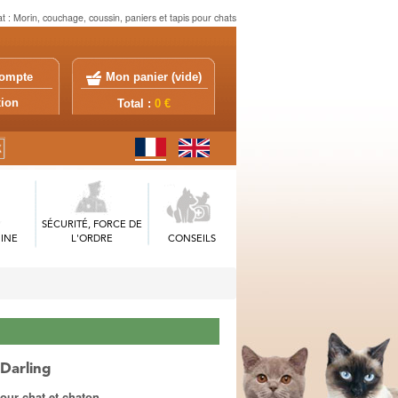
 : Morin, couchage, coussin, paniers et tapis pour chats
ompte
Mon panier (
vide
)
exion
Total :
0 €
SÉCURITÉ, FORCE DE
INE
L'ORDRE
CONSEILS
 Darling
pour chat et chaton.