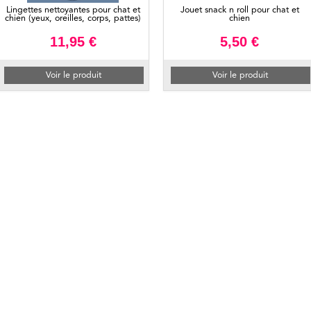
Lingettes nettoyantes pour chat et
Jouet snack n roll pour chat et
chien (yeux, oreilles, corps, pattes)
chien
11,95 €
5,50 €
Voir le produit
Voir le produit