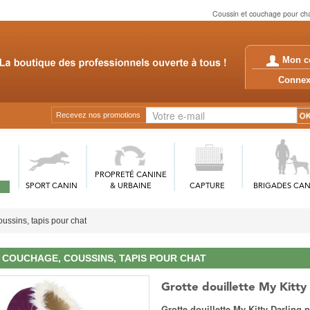
Coussin et couchage pour chat
Mon c
Conn
Recevez nos promotions
PROPRETÉ CANINE
SPORT CANIN
& URBAINE
CAPTURE
BRIGADES CAN
ussins, tapis pour chat
COUCHAGE, COUSSINS, TAPIS POUR CHAT
Grotte douillette My Kitty
Grotte douillette My Kitty Darling 