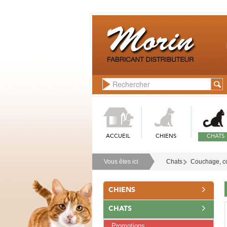
ACCUEIL
CHIENS
CHATS
Vous êtes ici
Chats
Couchage, co
CHIENS
CHATS
Promotions