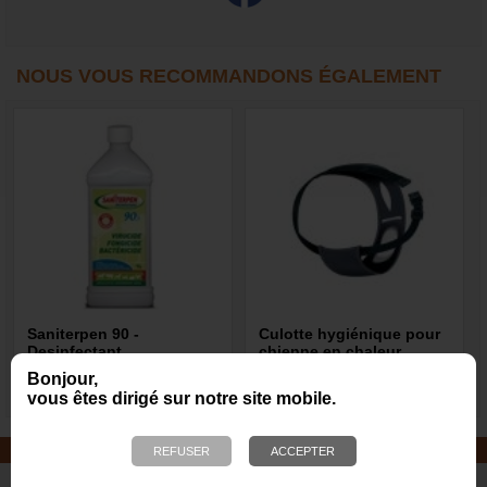
NOUS VOUS RECOMMANDONS ÉGALEMENT
Saniterpen 90 -
Culotte hygiénique pour
Desinfectant
chienne en chaleur
Bonjour,
20,40 €
9,40 €
vous êtes dirigé sur notre site mobile.
JOUETS EN CORDE
De nombreuses nouveautés pour