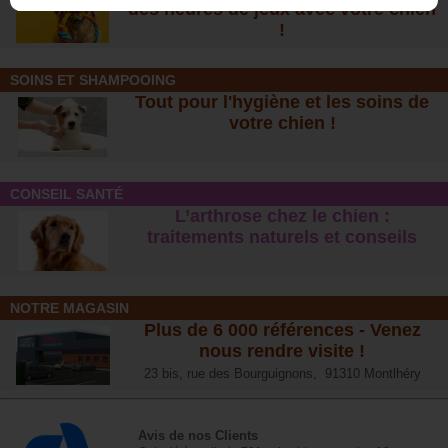
des heures de jeux avec votre chien
!
SOINS ET SHAMPOOING
Tout pour l'hygiène et les soins de
votre chien !
CONSEIL SANTÉ
L’arthrose chez le chien :
traitements naturels et conseil
s
NOTRE MAGASIN
Plus de 6 000 références - Venez
nous rendre visite !
23 bis, rue des Bourguignons, 91310 Montlhéry
Avis de nos Clients