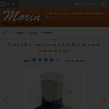
(0)
MENU
MON COMPTE
La boutique des professionnels ouverte à
tous !
< Distributeur eau pour chien
Distributeur eau et croquettes Duo Max pour
chiens et chats
Note :
4.64 / 5 (44 avis)