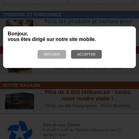
TREKKING ET RANDONNÉE
Tous les produits et harnais pour
pratiquer cette activité avec votre
Bonjour,
chien
en toute sécurité
vous êtes dirigé sur notre site mobile.
TAPIS ROULANT
Avec DOG RUNNER et Dog Pacer
Le n°1 des ventes aux USA
Morin, distributeur exclusif en France
NOTRE MAGASIN
Plus de 6 000 références - Venez
nous rendre visite !
23 bis, rue des Bourguignons, 91310 Montlhéry
Avis de nos Clients
Calculé à partir de 700 avis obtenus sur les 12
derniers mois. *