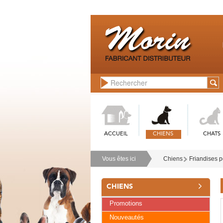
ACCUEIL
CHIENS
CHATS
Vous êtes ici
Chiens
Friandises p
CHIENS
Promotions
Nouveautés