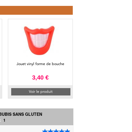
Jouet vinyl forme de bouche
3,40 €
Voir le produit
 BUBIS SANS GLUTEN
 :
1