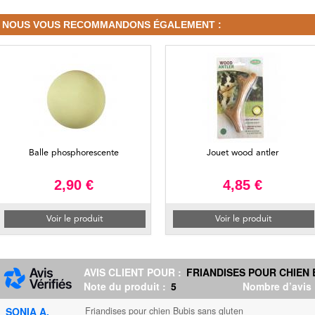
NOUS VOUS RECOMMANDONS ÉGALEMENT :
Balle phosphorescente
Jouet wood antler
2,90 €
4,85 €
Voir le produit
Voir le produit
AVIS CLIENT POUR :
FRIANDISES POUR CHIEN
Note du produit :
5
Nombre d’avis
SONIA A.
Friandises pour chien Bubis sans gluten