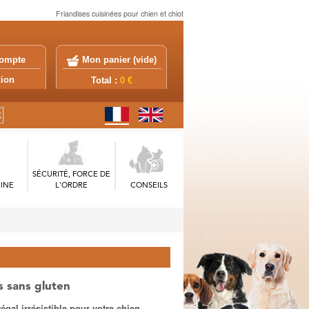
Friandises cuisinées pour chien et chiot
ompte
Mon panier (
vide
)
exion
Total :
0 €
SÉCURITÉ, FORCE DE
INE
L'ORDRE
CONSEILS
s sans gluten
al irrésistible pour votre chien.