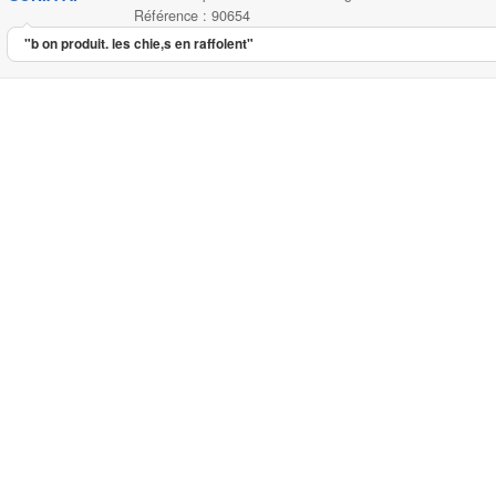
Référence : 90654
"b on produit. les chie,s en raffolent"
Friandises pour chien Bubis sa
...
9.15
5.00
5
1
Friandises