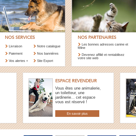
NOS SERVICES
NOS PARTENAIRES
Les bonnes adresses canine et
Livraison
Notre catalogue
féline
Paiement
Nos bannières
Devenez affilié et rentabilisez
votre site web
Vos alertes +
Site Export
ESPACE REVENDEUR
Vous êtes une animalerie,
un toiletteur, une
jardinerie... cet espace
vous est réservé !
En savoir plus