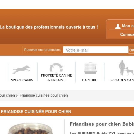
Mon c
Conn
Recevez nos promotions
PROPRETÉ CANINE
SPORT CANIN
& URBAINE
CAPTURE
BRIGADES CAN
our chien
Friandise cuisinée pour chien
FRIANDISE CUISINÉE POUR CHIEN
Friandises pour chien Bubi
Les BUBIMEX Bubis XXL sont un rég