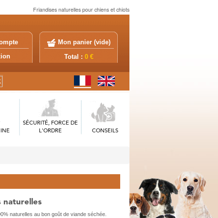
Friandises naturelles pour chiens et chiots
ompte
Mon panier (
vide
)
exion
Total :
0 €
SÉCURITÉ, FORCE DE
INE
L'ORDRE
CONSEILS
s naturelles
100% naturelles au bon goût de viande séchée.