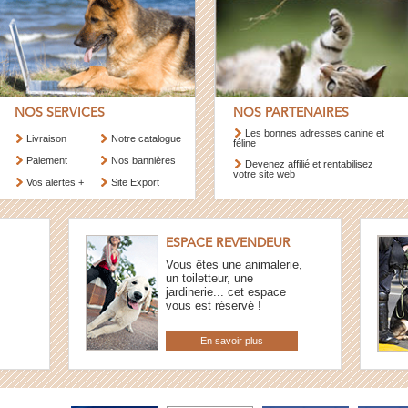
NOS SERVICES
NOS PARTENAIRES
Les bonnes adresses canine et
Livraison
Notre catalogue
féline
Paiement
Nos bannières
Devenez affilié et rentabilisez
votre site web
Vos alertes +
Site Export
ESPACE REVENDEUR
Vous êtes une animalerie,
un toiletteur, une
jardinerie... cet espace
vous est réservé !
En savoir plus