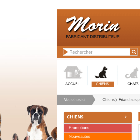
ACCUEIL
CHIENS
CHATS
Vous êtes ici
Chiens
Friandises p
CHIENS
Promotions
Nouveautés