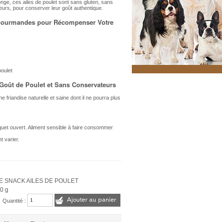
longe, ces ailes de poulet sont sans gluten, sans
eurs, pour conserver leur goût authentique.
t Gourmandes pour Récompenser Votre
oulet
 Goût de Poulet et Sans Conservateurs
 friandise naturelle et saine dont il ne pourra plus
quet ouvert. Aliment sensible à faire consommer
t varier.
E SNACK AILES DE POULET
0 g
Ajouter au panier
Quantité :