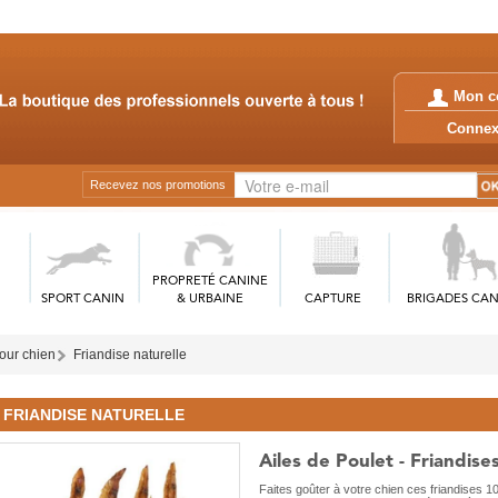
Mon c
Conn
Recevez nos promotions
PROPRETÉ CANINE
SPORT CANIN
& URBAINE
CAPTURE
BRIGADES CAN
our chien
Friandise naturelle
FRIANDISE NATURELLE
Ailes de Poulet - Friandise
Faites goûter à votre chien ces friandises 