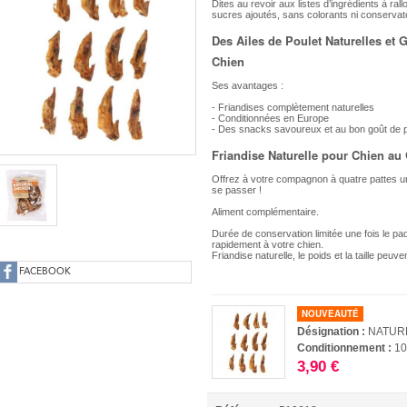
Dites au revoir aux listes d’ingrédients à ral
sucres ajoutés, sans colorants ni conservat
Des Ailes de Poulet Naturelles e
Chien
Ses avantages :
- Friandises complètement naturelles
- Conditionnées en Europe
- Des snacks savoureux et au bon goût de p
Friandise Naturelle pour Chien au
Offrez à votre compagnon à quatre pattes une
se passer !
Aliment complémentaire.
Durée de conservation limitée une fois le pa
rapidement à votre chien.
Friandise naturelle, le poids et la taille peuven
FACEBOOK
NOUVEAUTÉ
Désignation :
NATUR
Conditionnement :
10
3,90 €