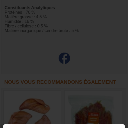
Constituants Analytiques
Protéines : 70 %
Matière grasse : 4.5 %
Humidité : 16 %
Fibre / cellulose : 0.5 %
Matière inorganique / cendre brute : 5 %
NOUS VOUS RECOMMANDONS ÉGALEMENT