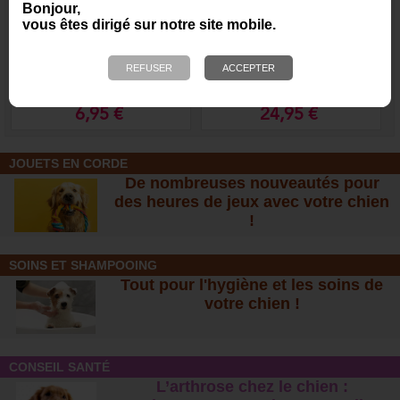
Bonjour,
vous êtes dirigé sur notre site mobile.
Oreilles de porc -
Filets de poulet séchés 1
Friandise naturelle pour
kg
chien
6,95 €
24,95 €
JOUETS EN CORDE
De nombreuses nouveautés pour
des heures de jeux avec votre chien
!
SOINS ET SHAMPOOING
Tout pour l'hygiène et les soins de
votre chien !
CONSEIL SANTÉ
L’arthrose chez le chien :