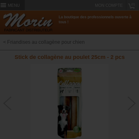
(0)
MENU
MON COMPTE
La boutique des professionnels ouverte à
tous !
< Friandises au collagène pour chien
Stick de collagène au poulet 25cm - 2 pcs