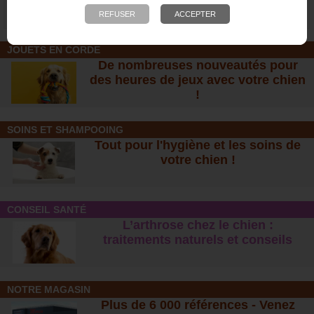
24,95 €
8,30 €
JOUETS EN CORDE
De nombreuses nouveautés pour
des heures de jeux avec votre chien
!
SOINS ET SHAMPOOING
Tout pour l'hygiène et les soins de
votre chien !
CONSEIL SANTÉ
L’arthrose chez le chien :
traitements naturels et conseil
s
NOTRE MAGASIN
Plus de 6 000 références - Venez