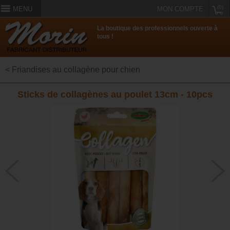
(0)
MENU
MON COMPTE
La boutique des professionnels ouverte à
tous !
< Friandises au collagène pour chien
Sticks de collagènes au poulet 13cm - 10pcs