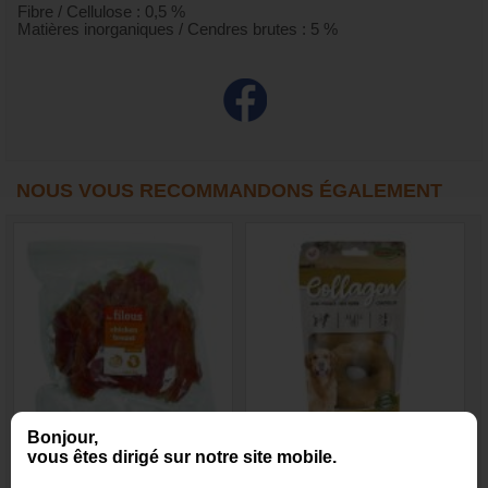
Fibre / Cellulose : 0,5 %
Matières inorganiques / Cendres brutes : 5 %
NOUS VOUS RECOMMANDONS ÉGALEMENT
Bonjour,
Filets de poulet séchés 1
Donuts de collagène au
vous êtes dirigé sur notre site mobile.
kg
poulet