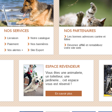
NOS SERVICES
NOS PARTENAIRES
Les bonnes adresses canine et
Livraison
Notre catalogue
féline
Paiement
Nos bannières
Devenez affilié et rentabilisez
votre site web
Vos alertes +
Site Export
ESPACE REVENDEUR
Vous êtes une animalerie,
un toiletteur, une
jardinerie... cet espace
vous est réservé !
En savoir plus