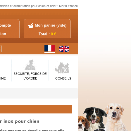
rticles et alimentation pour chien et chiot : Morin France
ompte
Mon panier (
vide
)
exion
Total :
0 €
SÉCURITÉ, FORCE DE
INE
L'ORDRE
CONSEILS
r inox pour chien
hien conçue en écuelle concave afin