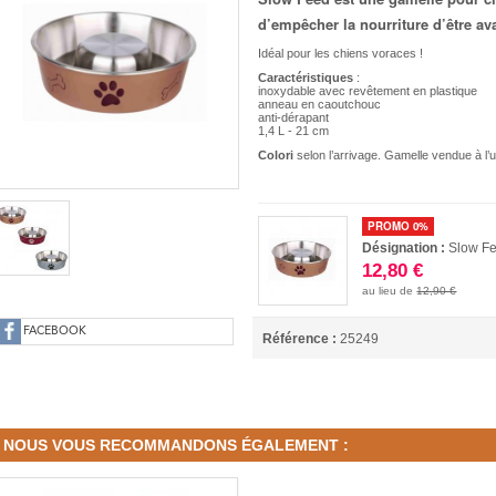
d’empêcher la nourriture d’être ava
Idéal pour les chiens voraces !
Caractéristiques
:
inoxydable avec revêtement en plastique
anneau en caoutchouc
anti-dérapant
1,4 L - 21 cm
Colori
selon l’arrivage. Gamelle vendue à l’u
PROMO 0%
Désignation :
Slow Fe
12,80 €
au lieu de
12,90 €
FACEBOOK
Référence :
25249
NOUS VOUS RECOMMANDONS ÉGALEMENT :