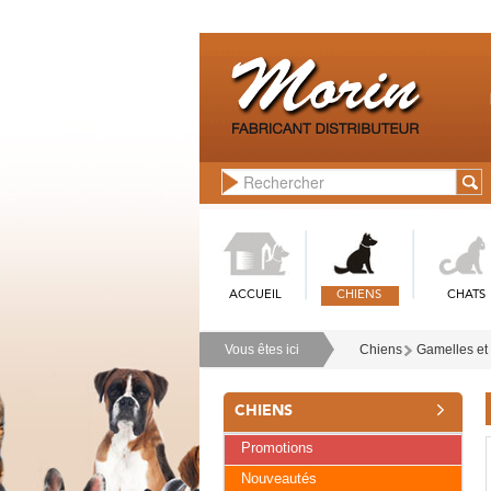
ACCUEIL
CHIENS
CHATS
Vous êtes ici
Chiens
Gamelles et
CHIENS
Promotions
Nouveautés