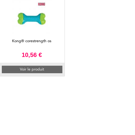
Kong® corestrength os
10,56 €
Voir le produit