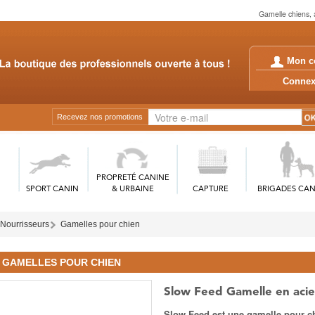
Gamelle chiens, a
Mon c
Conn
Recevez nos promotions
PROPRETÉ CANINE
SPORT CANIN
& URBAINE
CAPTURE
BRIGADES CAN
 Nourrisseurs
Gamelles pour chien
GAMELLES POUR CHIEN
Slow Feed Gamelle en acie
Slow Feed est une gamelle pour c