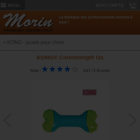
(0)
MENU
MON COMPTE
La boutique des professionnels ouverte à
tous !
< KONG - jouets pour chien
KONG® Corestrength Os
Note :
4.67 / 5 (6 avis)