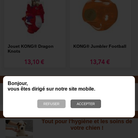
Jouet KONG® Dragon
KONG® Jumbler Football
Knots
13,10 €
13,74 €
JOUETS EN CORDE
Bonjour,
De nombreuses nouveautés pour
vous êtes dirigé sur notre site mobile.
des heures de jeux avec votre chien
!
SOINS ET SHAMPOOING
Tout pour l'hygiène et les soins de
votre chien !