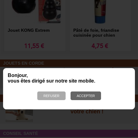
Jouet KONG Extrem
Pâté de foie, friandise
cuisinée pour chien
11,55 €
4,75 €
JOUETS EN CORDE
De nombreuses nouveautés pour
Bonjour,
des heures de jeux avec votre chien
vous êtes dirigé sur notre site mobile.
!
SOINS ET SHAMPOOING
Tout pour l'hygiène et les soins de
votre chien !
CONSEIL SANTÉ