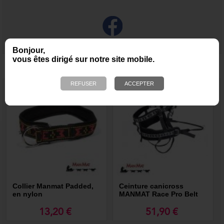
Bonjour,
vous êtes dirigé sur notre site mobile.
NOUS VOUS RECOMMANDONS ÉGALEMENT
Collier Manmat Padded,
Ceinture canicross
en nylon
MANMAT Race Pro Belt
13,20 €
51,90 €