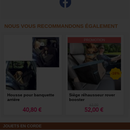
NOUS VOUS RECOMMANDONS ÉGALEMENT
PROMOTION
-16%
Housse pour banquette
Siège réhausseur rover
arrière
booster
62,00
40,80 €
52,00 €
JOUETS EN CORDE