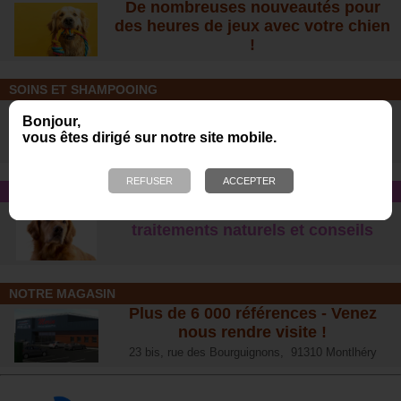
De nombreuses nouveautés pour
des heures de jeux avec votre chien
!
SOINS ET SHAMPOOING
Tout pour l'hygiène et les soins de
Bonjour,
votre chien !
vous êtes dirigé sur notre site mobile.
CONSEIL SANTÉ
L’arthrose chez le chien :
traitements naturels et conseil
s
NOTRE MAGASIN
Plus de 6 000 références - Venez
nous rendre visite !
23 bis, rue des Bourguignons, 91310 Montlhéry