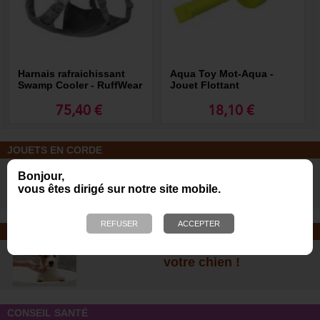
Harnais rafraichissant
Aqua Toy Mot-Aqua -
Swamp Cooler - RuffWear
Jouet Flottant
75,40 €
18,10 €
JOUETS EN CORDE
De nombreuses nouveautés pour
Bonjour,
des heures de jeux avec votre chien
vous êtes dirigé sur notre site mobile.
!
SOINS ET SHAMPOOING
Tout pour l'hygiène et les soins de
votre chien !
CONSEIL SANTÉ