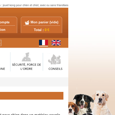
 : jouet kong pour chien et chiot, avec ou sans friandises
ompte
Mon panier (
vide
)
exion
Total :
0 €
SÉCURITÉ, FORCE DE
INE
L'ORDRE
CONSEILS
et pour chien dans un matériau souple