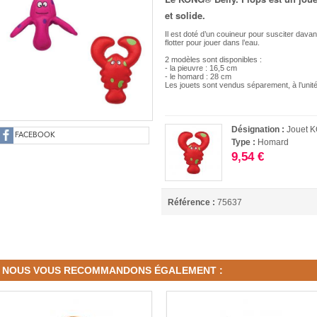
et solide.
Il est doté d’un couineur pour susciter dava
flotter pour jouer dans l’eau.
2 modèles sont disponibles :
- la pieuvre : 16,5 cm
- le homard : 28 cm
Les jouets sont vendus séparement, à l’unité
Désignation :
Jouet 
FACEBOOK
Type :
Homard
9,54 €
Référence :
75637
NOUS VOUS RECOMMANDONS ÉGALEMENT :