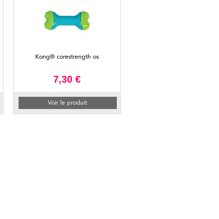
Kong® corestrength os
7,30 €
Voir le produit