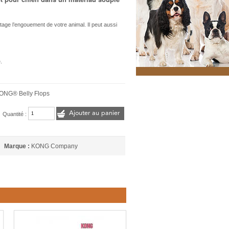
ntage l’engouement de votre animal. Il peut aussi
.
KONG® Belly Flops
Ajouter au panier
Quantité :
Marque :
KONG Company