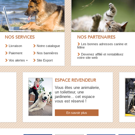
NOS SERVICES
NOS PARTENAIRES
Les bonnes adresses canine et
Livraison
Notre catalogue
féline
Paiement
Nos bannières
Devenez affilié et rentabilisez
votre site web
Vos alertes +
Site Export
ESPACE REVENDEUR
Vous êtes une animalerie,
un toiletteur, une
jardinerie... cet espace
vous est réservé !
En savoir plus