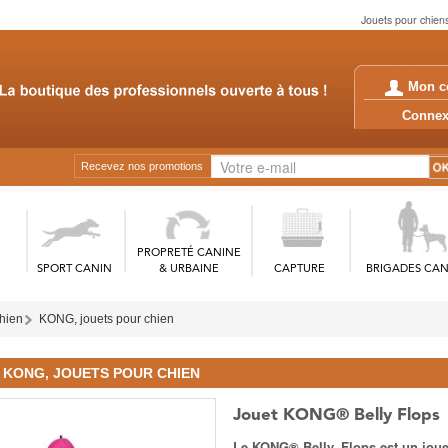
Jouets pour chiens
Mon c
Conn
Recevez nos promotions
PROPRETÉ CANINE
SPORT CANIN
& URBAINE
CAPTURE
BRIGADES CAN
chien
KONG, jouets pour chien
KONG, JOUETS POUR CHIEN
Jouet KONG® Belly Flops
Le KONG® Belly. Flops est un jou