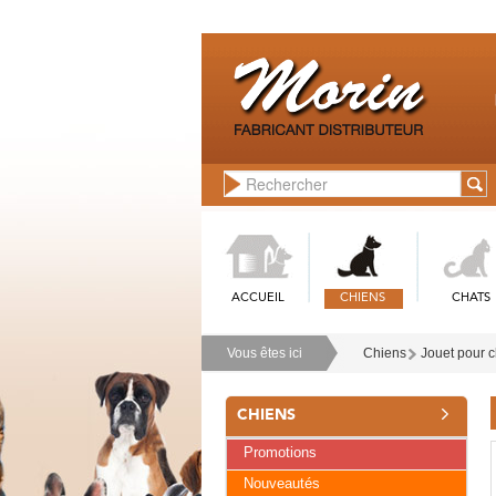
ACCUEIL
CHIENS
CHATS
Vous êtes ici
Chiens
Jouet pour 
CHIENS
Promotions
Nouveautés