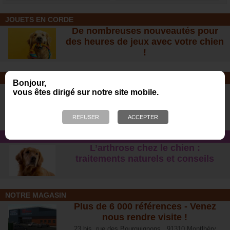
JOUETS EN CORDE
De nombreuses nouveautés pour
des heures de jeux avec votre chien
!
SOINS ET SHAMPOOING
Bonjour,
Tout pour l'hygiène et les soins de
vous êtes dirigé sur notre site mobile.
votre chien !
CONSEIL SANTÉ
L’arthrose chez le chien :
traitements naturels et conseil
s
NOTRE MAGASIN
Plus de 6 000 références - Venez
nous rendre visite !
23 bis, rue des Bourguignons, 91310 Montlhéry