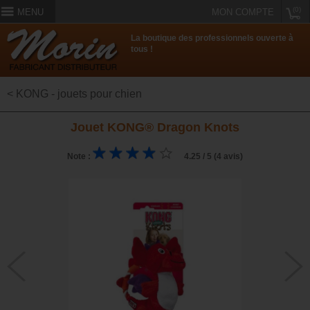
(0)
MENU
MON COMPTE
La boutique des professionnels ouverte à
tous !
< KONG - jouets pour chien
Jouet KONG® Dragon Knots
Note :
4.25 / 5 (4 avis)