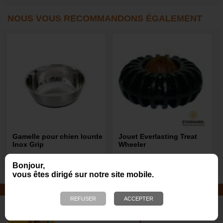
NOUS VOUS RECOMMANDONS ÉGALEMENT
Gamelle pour chien lourde
Jouet Everlasting Treat
Inox Grip
Wheeler
10,97 €
9,20 €
Bonjour,
vous êtes dirigé sur notre site mobile.
JOUETS EN CORDE
De nombreuses nouveautés pour
des heures de jeux avec votre chien
!