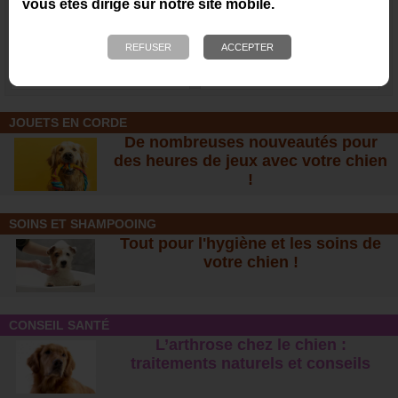
vous êtes dirigé sur notre site mobile.
Gamelle de voyage
Couverture de voyage
Hooge - Be Nordic
13,60 €
41,40 €
JOUETS EN CORDE
De nombreuses nouveautés pour
des heures de jeux avec votre chien
!
SOINS ET SHAMPOOING
Tout pour l'hygiène et les soins de
votre chien !
CONSEIL SANTÉ
L’arthrose chez le chien :
traitements naturels et conseil
s