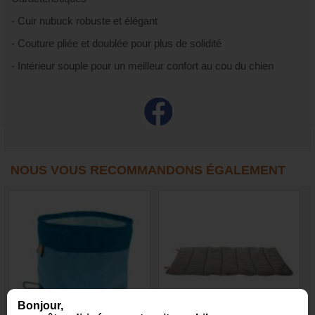
- Cuir nubuck robuste et élégant
- Couture pliée et doublée pour plus de solidité
- Intérieur souple pour un meilleur confort au cou du chien
NOUS VOUS RECOMMANDONS ÉGALEMENT
Bonjour,