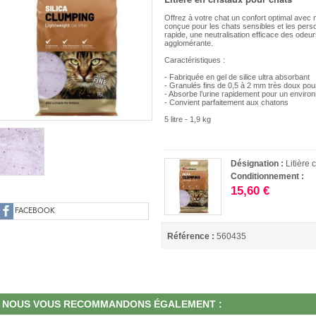
Offrez à votre chat un confort optimal avec no
conçue pour les chats sensibles et les perso
rapide, une neutralisation efficace des odeur
agglomérante.
Caractéristiques :
- Fabriquée en gel de silice ultra absorbant
- Granulés fins de 0,5 à 2 mm très doux pour
- Absorbe l’urine rapidement pour un envir
- Convient parfaitement aux chatons
5 litre - 1,9 kg
Désignation :
Litière 
Conditionnement :
15,60 €
FACEBOOK
Référence :
560435
NOUS VOUS RECOMMANDONS ÉGALEMENT :