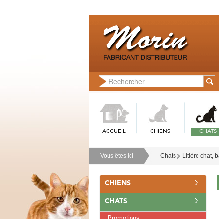
ACCUEIL
CHIENS
CHATS
Vous êtes ici
Chats
Litière chat, b
CHIENS
CHATS
Promotions