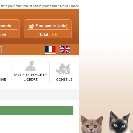
Litière pour chat, bac et caisse pour chats : Morin France
ompte
Mon panier (
vide
)
exion
Total :
0 €
SÉCURITÉ, FORCE DE
INE
L'ORDRE
CONSEILS