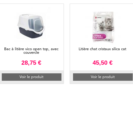
Bac à litière vico open top, avec
Litière chat cristaux silica cat
couvercle
28,75 €
45,50 €
Voir le produit
Voir le produit