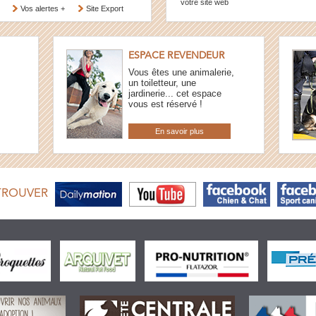
votre site web
Vos alertes +
Site Export
ESPACE REVENDEUR
Vous êtes une animalerie,
un toiletteur, une
jardinerie... cet espace
vous est réservé !
En savoir plus
TROUVER