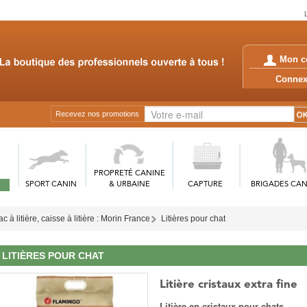
Mon c
Conn
Recevez nos promotions
PROPRETÉ CANINE
SPORT CANIN
& URBAINE
CAPTURE
BRIGADES CAN
ac à litière, caisse à litière : Morin France
Litières pour chat
LITIÈRES POUR CHAT
Litière cristaux extra fine
Litière en cristaux pour chats