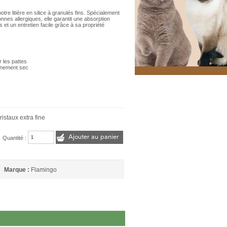
tre litière en silice à granulés fins. Spécialement
nnes allergiques, elle garantit une absorption
s et un entretien facile grâce à sa propriété
 les pattes
onnement sec
cristaux extra fine
Ajouter au panier
Quantité :
Marque :
Flamingo