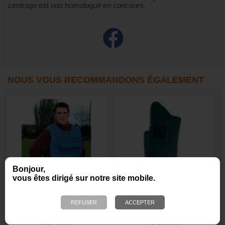
centrage est non homologué en concours.
NOUS VOUS RECOMMANDONS ÉGALEMENT
Bonjour,
vous êtes dirigé sur notre site mobile.
Surveste avec boudin
Jambière de débourrage
pour entraînement prises
avec boudin amovible -
hautes - MORIN Sport
MORIN Sport Canin
Canin