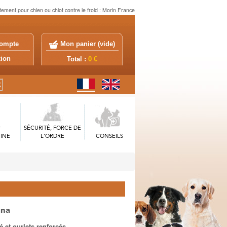
ement pour chien ou chiot contre le froid : Morin France
ompte
Mon panier (
vide
)
exion
Total :
0 €
SÉCURITÉ, FORCE DE
INE
L'ORDRE
CONSEILS
gna
 et ourlets renforcés.