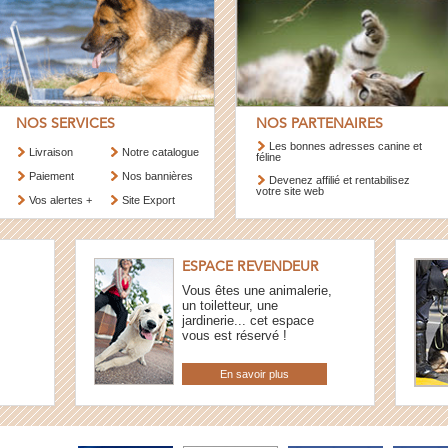
NOS SERVICES
NOS PARTENAIRES
Les bonnes adresses canine et
Livraison
Notre catalogue
féline
Paiement
Nos bannières
Devenez affilié et rentabilisez
votre site web
Vos alertes +
Site Export
ESPACE REVENDEUR
Vous êtes une animalerie,
un toiletteur, une
jardinerie... cet espace
vous est réservé !
En savoir plus