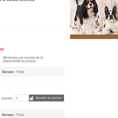
r
URE
M'informer par courriel de la
disponibilité du produit
Marque :
Trixie
r
Ajouter au panier
Quantité :
Marque :
Trixie