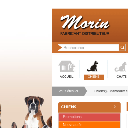
ACCUEIL
CHIENS
CHATS
Vous êtes ici
Chiens
Manteaux e
CHIENS
Promotions
Nouveautés