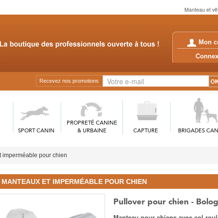
Manteau et vêt
Mon c
Conn
Recevez nos promotions
PROPRETÉ CANINE
SPORT CANIN
& URBAINE
CAPTURE
BRIGADES CAN
t imperméable pour chien
MANTEAUX ET IMPERMÉABLE POUR CHIEN
Pullover pour chien - Bolo
Manteau pour chiens avec col roulé