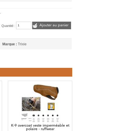
r
Ajouter au panier
Quantité :
Marque :
Trixie
K-9 overcoat veste imperméable et
polaire - ruffwear