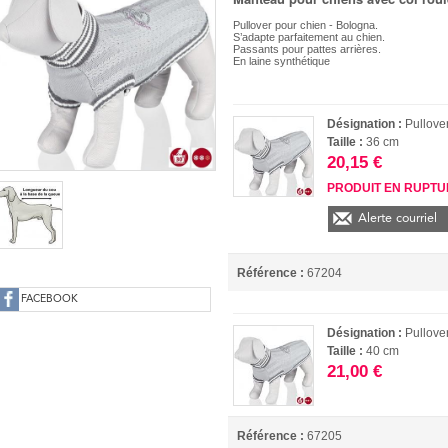
Pullover pour chien - Bologna.
S’adapte parfaitement au chien.
Passants pour pattes arrières.
En laine synthétique
Désignation :
Pullove
Taille :
36 cm
20,15 €
PRODUIT EN RUPT
Alerte courriel
Référence :
67204
FACEBOOK
Désignation :
Pullove
Taille :
40 cm
21,00 €
Référence :
67205