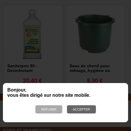
Saniterpen 90 -
Seau de chenil pour
Desinfectant
ménage, hygiène ou
ramassage des déjections
20,40 €
8,30 €
Bonjour,
vous êtes dirigé sur notre site mobile.
JOUETS EN CORDE
De nombreuses nouveautés pour
des heures de jeux avec votre chien
!
SOINS ET SHAMPOOING