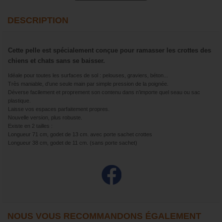
DESCRIPTION
Cette pelle est spécialement conçue pour ramasser les crottes des
chiens et chats sans se baisser.
Idéale pour toutes les surfaces de sol : pelouses, graviers, béton...
Très maniable, d’une seule main par simple pression de la poignée.
Déverse facilement et proprement son contenu dans n’importe quel seau ou sac
plastique.
Laisse vos espaces parfaitement propres.
Nouvelle version, plus robuste.
Existe en 2 tailles :
Longueur 71 cm, godet de 13 cm. avec porte sachet crottes
Longueur 38 cm, godet de 11 cm. (sans porte sachet)
NOUS VOUS RECOMMANDONS ÉGALEMENT