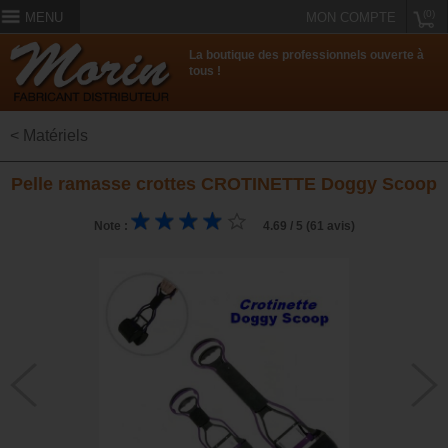
(0)
MENU
MON COMPTE
La boutique des professionnels ouverte à
tous !
< Matériels
Pelle ramasse crottes CROTINETTE Doggy Scoop
Note :
4.69 / 5 (61 avis)