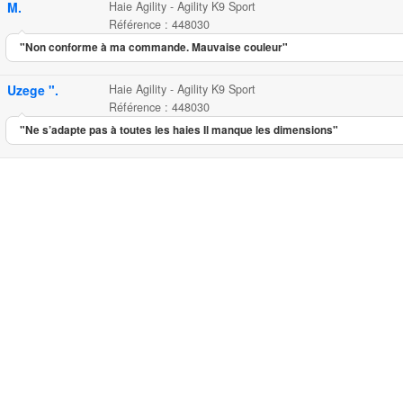
M.
Haie Agility - Agility K9 Sport
Référence : 448030
"Non conforme à ma commande. Mauvaise couleur"
Uzege ".
Haie Agility - Agility K9 Sport
Référence : 448030
"Ne s’adapte pas à toutes les haies Il manque les dimensions"
Haie Agility - Agility K9 Spor
...
5.65
2.50
5
2
Haie Agili