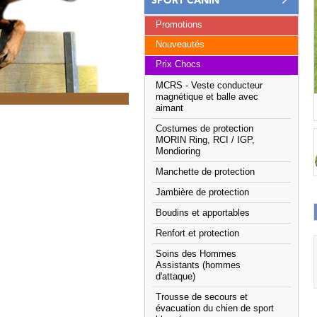
SPORT CANIN
Promotions
Nouveautés
Prix Chocs
MCRS - Veste conducteur
magnétique et balle avec
aimant
Costumes de protection
MORIN Ring, RCI / IGP,
Mondioring
Manchette de protection
Jambière de protection
Boudins et apportables
Renfort et protection
Soins des Hommes
Assistants (hommes
d'attaque)
Trousse de secours et
évacuation du chien de sport