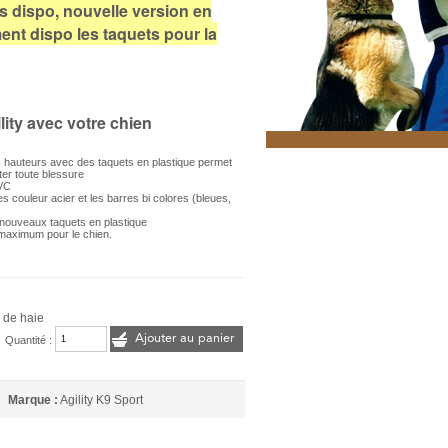
s dispo, nouvelle version en
ment dispo les taquets pour la
ility avec votre chien
 hauteurs avec des taquets en plastique permet
iter toute blessure
PVC
s couleur acier et les barres bi colores (bleues,
 nouveaux taquets en plastique
 maximum pour le chien.
 de haie
Ajouter au panier
Quantité :
Marque :
Agility K9 Sport