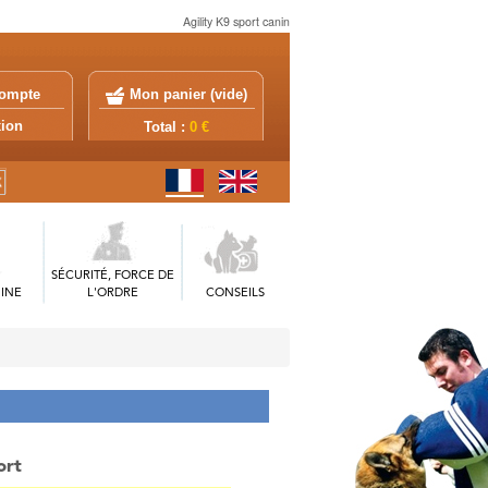
Agility K9 sport canin
ompte
Mon panier (
vide
)
exion
Total :
0 €
SÉCURITÉ, FORCE DE
INE
L'ORDRE
CONSEILS
ort