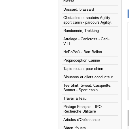
blessé
Dossard, brassard
Obstacles et sautoirs Agility -
sport canin - parcours Agility.
Randonnée, Trekking
Attelage - Canicross - Cani-
VTT
NePoPo® - Bart Bellon
Proprioception Canine
Tapis roulant pour chien
Blousons et gilets conducteur
Tee Shirt, Sweat, Casquette,
Bonnet - Sport canin
Travail à l'eau
Pistage Français - IPO -
Recherche Utilitaire
Articles d'Obéissance
Bâton, fouets