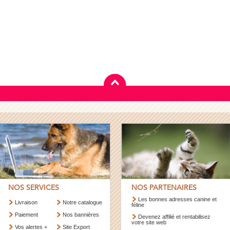
NOS SERVICES
NOS PARTENAIRES
Les bonnes adresses canine et
Livraison
Notre catalogue
féline
Paiement
Nos bannières
Devenez affilié et rentabilisez
votre site web
Vos alertes +
Site Export