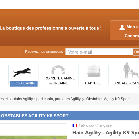
Mon c
Conn
Recevez nos promotions
PROPRETÉ CANINE
SPORT CANIN
& URBAINE
CAPTURE
BRIGADES CAN
s et sautoirs Agility, sport canin, parcours Agility.
Obstables Agility K9 Sport
OBSTABLES AGILITY K9 SPORT
Fabrication Française
Haie Agility - Agility K9 Sp