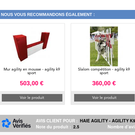
NOUS VOUS RECOMMANDONS ÉGALEMENT :
Mur agility en mousse - agility k9
Slalom compétition - agility k9
sport
sport
503,00 €
360,00 €
Voir le produit
Voir le produit
AVIS CLIENT POUR :
HAIE AGILITY - AGILITY K
Note du produit :
2.5
Nombre d’avi