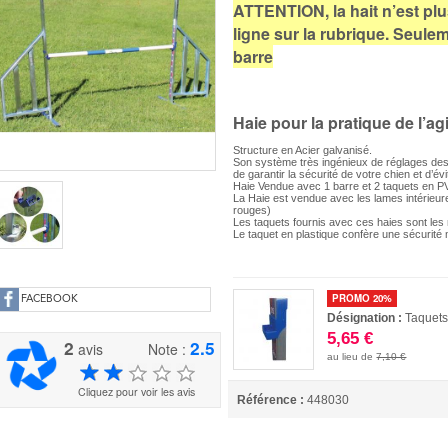
ATTENTION, la hait n’est plu
ligne sur la rubrique. Seule
barre
Haie pour la pratique de l’ag
Structure en Acier galvanisé.
Son système très ingénieux de réglages des
de garantir la sécurité de votre chien et d’év
Haie Vendue avec 1 barre et 2 taquets en 
La Haie est vendue avec les lames intérieure
rouges)
Les taquets fournis avec ces haies sont les
Le taquet en plastique confère une sécurité
PROMO 20%
FACEBOOK
Désignation :
Taquets
5,65 €
2
2.5
avis
Note :
au lieu de
7,10 €
Cliquez pour voir les avis
Référence :
448030