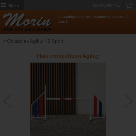
(0)
MENU
MON COMPTE
La boutique des professionnels ouverte à
tous !
< Obstables Agility K9 Sport
Haie compétition Agility