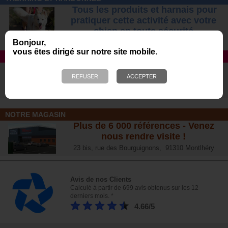
Tous les produits et harnais pour
pratiquer cette activité avec votre
chien
en toute sécurité
Bonjour,
vous êtes dirigé sur notre site mobile.
TAPIS ROULANT
Avec DOG RUNNER et Dog Pacer
Le n°1 des ventes aux USA
Morin, distributeur exclusif en France
NOTRE MAGASIN
Plus de 6 000 références - Venez
nous rendre visite !
23 bis, rue des Bourguignons, 91310 Montlhéry
Avis de nos Clients
Calculé à partir de 699 avis obtenus sur les 12
derniers mois. *
4.66/5