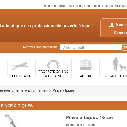
Traitement antiparasitaire pour chien : pince à tiques. Accessoir
Mon c
Conn
Recevez nos promotions
PROPRETÉ CANINE
SPORT CANIN
& URBAINE
CAPTURE
BRIGADES CAN
ire pour chien et environnement
Pince à tiques
PINCE À TIQUES
Pince à tiques 16 cm
Pince à tiques 16 cm