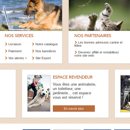
NOS SERVICES
NOS PARTENAIRES
Les bonnes adresses canine et
Livraison
Notre catalogue
féline
Paiement
Nos bannières
Devenez affilié et rentabilisez
votre site web
Vos alertes +
Site Export
ESPACE REVENDEUR
Vous êtes une animalerie,
un toiletteur, une
jardinerie... cet espace
vous est réservé !
En savoir plus