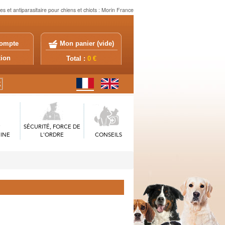
es et antiparasitaire pour chiens et chiots : Morin France
ompte
Mon panier (
vide
)
exion
Total :
0 €
SÉCURITÉ, FORCE DE
INE
L'ORDRE
CONSEILS