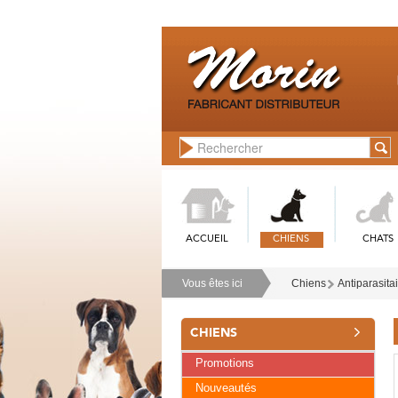
ACCUEIL
CHIENS
CHATS
Vous êtes ici
Chiens
Antiparasita
CHIENS
Promotions
Nouveautés