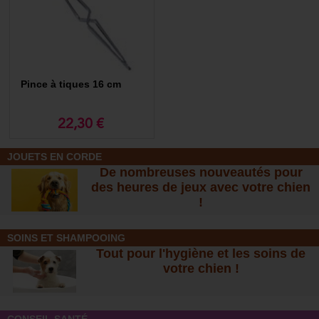
vétérinaire. Si votre chien est réticent lors de l’utilisation de la pince à
tique, vous pouvez avoir recours à un feutre anti-tiques imbibé de
perméthrine. Il suffit d’en recouvrir le parasite, qui se décrochera tout
seul au bout de quelques heures.
Pince à tiques 16 cm
22,30 €
JOUETS EN CORDE
De nombreuses nouveautés pour
des heures de jeux avec votre chien
!
SOINS ET SHAMPOOING
Tout pour l'hygiène et les soins de
votre chien !
CONSEIL SANTÉ