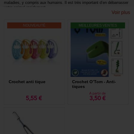
maladies, y compris aux humains. Il est très important d’en débarrasser
votre animal rapidement.
Voir plus
Un outil adapté pour enlever les tiques
NOUVEAUTÉ
MEILLEURES VENTES
Les tiques sont présentes dans certains environnements, comme les
forêts et les campagnes. Plus rarement, on en trouve en milieux
urbains, dans les espaces verts comme les parcs ou les jardins. Si
vous avez l’habitude de promener votre chien en pleine nature, pensez à
vérifier régulièrement son pelage et redoublez de vigilance au moment
du brossage. Vous devez agir le plus rapidement possible, dès que vous
remarquez la présence d’une ou plusieurs tiques. En effet, il faut ôter
l’intégralité du parasite avec une pince à tique pour limiter la
contamination et le risque d’infection. Pour procéder à cette opération,
vous devez posséder une pince à tiques pour chien. Il est en effet
déconseillé d’utiliser ses doigts ou une pince à épiler, car l’extraction
nécessite une grande précision.
Crochet anti tique
Crochet O’Tom - Anti-
tiques
Comment utiliser une pince à tiques pour chien
A partir de
?
5,55 €
3,50 €
La pince à tique possède une forme caractéristique et est agrémentée
d’un crochet, qui permet de prélever la totalité du parasite. Commencez
par désinfecter soigneusement la zone à l’aide d’un coton imbibé
d’alcool ou d’une solution assainissante. Positionnez le crochet au
niveau de la tique, puis tournez l’instrument dans le sens inverse des
aiguilles d’une montre pour la décrocher. Complétez ce geste avec un
traitement antiparasitaire, conformément aux recommandations de votre