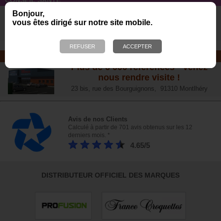
L’arthrose chez le chien :
Bonjour,
traitements naturels et conseil
s
vous êtes dirigé sur notre site mobile.
NOTRE MAGASIN
Plus de 6 000 références - Venez
nous rendre visite !
23 bis, rue des Bourguignons, 91310 Montlhéry
Avis de nos Clients
Calculé à partir de 701 avis obtenus sur les 12
derniers mois. *
4.65/5
DISTRIBUTEUR OFFICIEL DES MARQUES