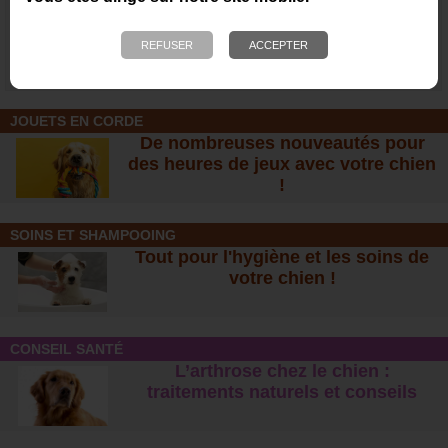
Sifflet de rappel type Ring
Electrodes de
strident, pour chien
remplacement pour collier
DOGTRA
8,50 €
6,00 €
JOUETS EN CORDE
De nombreuses nouveautés pour
des heures de jeux avec votre chien
!
SOINS ET SHAMPOOING
Tout pour l'hygiène et les soins de
votre chien !
CONSEIL SANTÉ
L’arthrose chez le chien :
traitements naturels et conseil
s