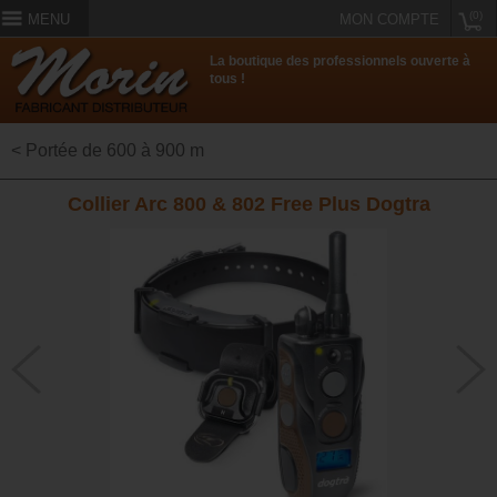
(0)
MENU
MON COMPTE
La boutique des professionnels ouverte à
tous !
< Portée de 600 à 900 m
Collier Arc 800 & 802 Free Plus Dogtra