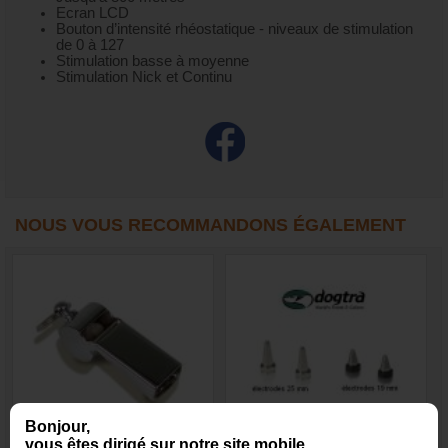
Ecran LCD
Bouton d’intensité rhéostatique - niveaux de stimulation
de 0 à 127
Stimulation basse à moyenne
Stimulation Nick et Continu
NOUS VOUS RECOMMANDONS ÉGALEMENT
Bonjour,
vous êtes dirigé sur notre site mobile.