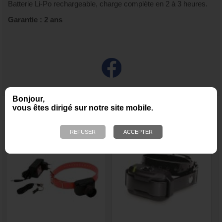
Batterie Li-Po rechargeable, charge complète en 2 à 3 heures.
Garantie : 2 ans
Bonjour,
vous êtes dirigé sur notre site mobile.
NOUS VOUS RECOMMANDONS ÉGALEMENT