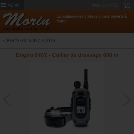
(0)
MENU
MON COMPTE
La boutique des professionnels ouverte à
tous !
< Portée de 600 à 900 m
Dogtra 640X - Collier de dressage 600 m