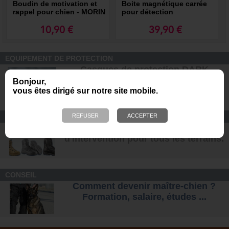
Boudin de motivation et
Boite magnétique carrée
rappel pour chien - MORIN
pour détection
Sport Canin
10,90 €
39,90 €
EQUIPEMENT DE PROTECTION
Casques de protection DARK
SYSTEM pour les unités K9
Bonjour,
vous êtes dirigé sur notre site mobile.
CONFORT ET SÉCURITÉ
Chaussures Ranger et
d'intervention pour tous les terrains
.
CONSEIL
Comment devenir maître-chien ?
Formation, salaire, étude
s ...