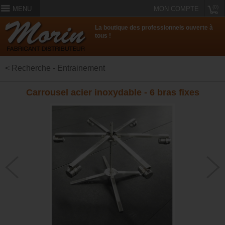
(0)
MENU
MON COMPTE
La boutique des professionnels ouverte à
tous !
< Recherche - Entrainement
Carrousel acier inoxydable - 6 bras fixes